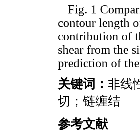
Fig. 1 Compari
contour length of
contribution of 
shear from the s
prediction of th
关键词：
非线
切；链缠结
参考文献