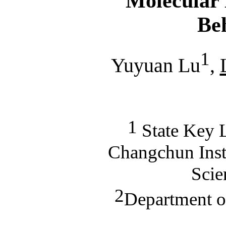
Molecular 
Be
1
Yuyuan Lu
,
1
State Key L
Changchun Inst
Scie
2
Department o