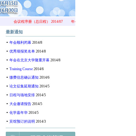
会议程序册（总日程）
2014/07
年会报到通知
2014/07
缴费信息确认通
最新通知
年会顺利闭幕
2014/8
优秀墙报奖名单
2014/8
年会在北京大学隆重开幕
2014/8
Training Course
2014/6
缴费信息确认通知
2014/6
论文征集延期通知
2014/5
日程与场地安排
2014/5
大会邀请报告
2014/5
化学嘉年华
2014/5
宾馆预订的说明
2014/3