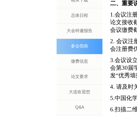
相关下载
二、重要
1.会议注
总体日程
论文接收截
会议缴费截
大会特邀报告
2. 会议
参会指南
会注册费
3.会议设
缴费信息
会第30
发“优秀墙
论文要求
4. 请
大连欢迎您
5.中国化
Q&A
6.扫描